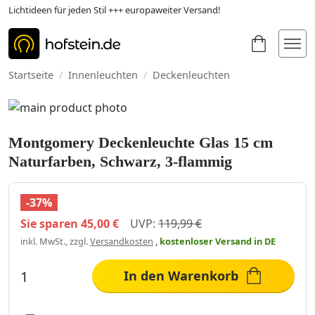
Lichtideen für jeden Stil +++ europaweiter Versand!
Startseite
/
Innenleuchten
/
Deckenleuchten
Montgomery Deckenleuchte Glas 15 cm
Naturfarben, Schwarz, 3-flammig
-37%
Sie sparen
45,00 €
UVP:
119,99 €
inkl. MwSt., zzgl.
Versandkosten
,
kostenloser Versand
in DE
In den Warenkorb