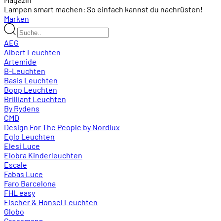
Lampen smart machen: So einfach kannst du nachrüsten!
Marken
AEG
Albert Leuchten
Artemide
B-Leuchten
Basis Leuchten
Bopp Leuchten
Brilliant Leuchten
By Rydens
CMD
Design For The People by Nordlux
Eglo Leuchten
Elesi Luce
Elobra Kinderleuchten
Escale
Fabas Luce
Faro Barcelona
FHL easy
Fischer & Honsel Leuchten
Globo
Grossmann