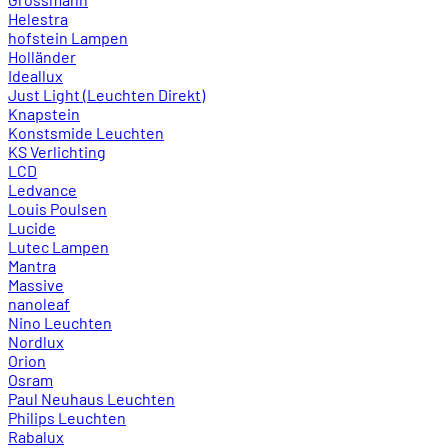
Helestra
hofstein Lampen
Holländer
Ideallux
Just Light (Leuchten Direkt)
Knapstein
Konstsmide Leuchten
KS Verlichting
LCD
Ledvance
Louis Poulsen
Lucide
Lutec Lampen
Mantra
Massive
nanoleaf
Nino Leuchten
Nordlux
Orion
Osram
Paul Neuhaus Leuchten
Philips Leuchten
Rabalux