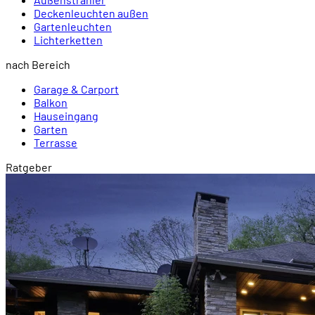
Deckenleuchten außen
Gartenleuchten
Lichterketten
nach Bereich
Garage & Carport
Balkon
Hauseingang
Garten
Terrasse
Ratgeber