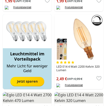
1,99 €
1,99 €
UVP:
7,99 €
UVP:
9,99 €
Produktdatenblatt
Produktdatenblatt
Leuchtmittel im
Vorteilspack
Mehr Licht für weniger
LED E14 4 Watt 2200 Kelvin 320
Lumen
Geld
2,49 €
UVP:
6,99 €
Jetzt sparen
Produktdatenblatt