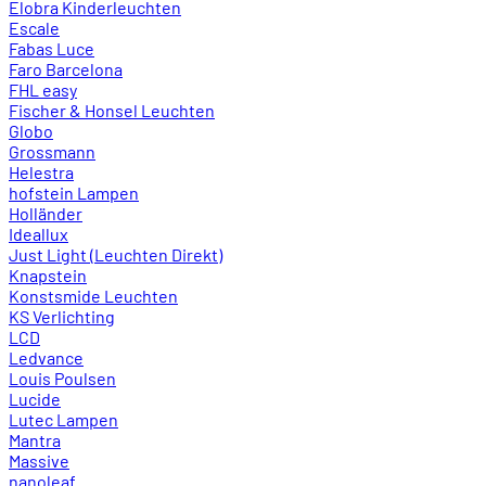
Elobra Kinderleuchten
Escale
Fabas Luce
Faro Barcelona
FHL easy
Fischer & Honsel Leuchten
Globo
Grossmann
Helestra
hofstein Lampen
Holländer
Ideallux
Just Light (Leuchten Direkt)
Knapstein
Konstsmide Leuchten
KS Verlichting
LCD
Ledvance
Louis Poulsen
Lucide
Lutec Lampen
Mantra
Massive
nanoleaf