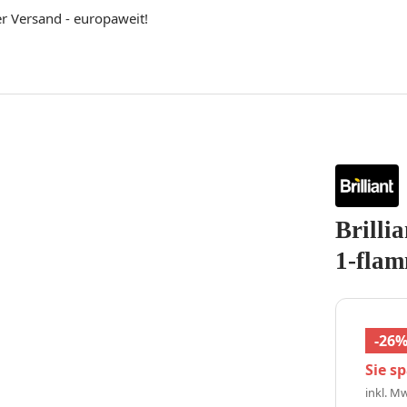
er Versand - europaweit!
Brilli
1-fla
-26
Sie s
inkl. Mw