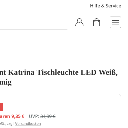
Hilfe & Service
ant Katrina Tischleuchte LED Weiß,
mmig
%
paren
9,35 €
UVP:
34,99 €
St., zzgl.
Versandkosten