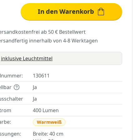
In den Warenkorb
ersandkostenfrei ab 50 € Bestellwert
ersandfertig innerhalb von 4-8 Werktagen
inklusive Leuchtmittel
elnummer:
130611
ellbar
Ja
usschalter
Ja
strom
400 Lumen
arbe:
Warmweiß
ssungen:
Breite: 40 cm