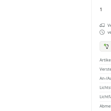
V
v
Artik
Verst
An-/A
Licht
Lichtf
Abme