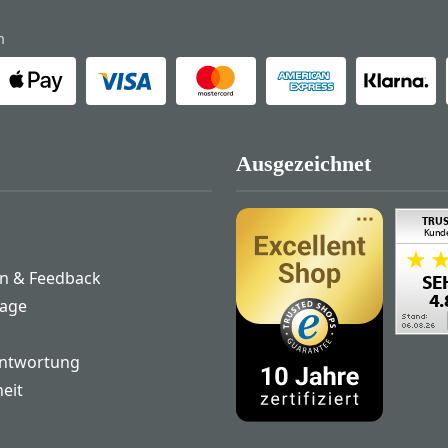
n
Ausgezeichnet
n & Feedback
rage
antwortung
heit