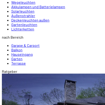
Wegeleuchten
Akkulampen und Batterielampen
Solarleuchten
Außenstrahler
Deckenleuchten außen
Gartenleuchten
Lichterketten
nach Bereich
Garage & Carport
Balkon
Hauseingang
Garten
Terrasse
Ratgeber