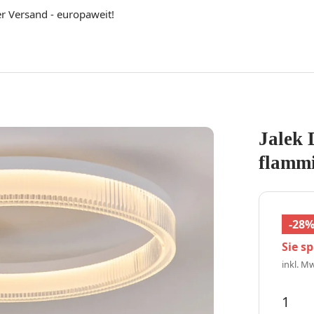
er Versand - europaweit!
Jalek 
flamm
-28
Sie s
inkl. Mw