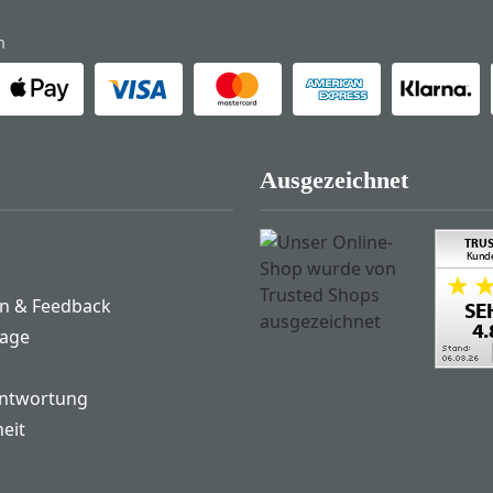
n
Ausgezeichnet
n & Feedback
rage
antwortung
heit