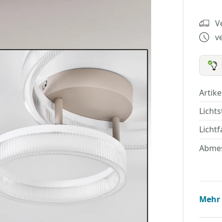
V
v
Artik
Licht
Lichtf
Abme
Mehr