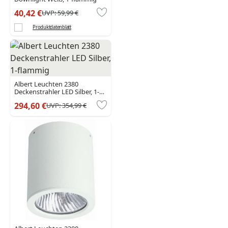
40,42 €
UVP:
59,99 €
Produktdatenblatt
Albert Leuchten 2380
Deckenstrahler LED Silber, 1-
flammig
294,60 €
UVP:
354,99 €