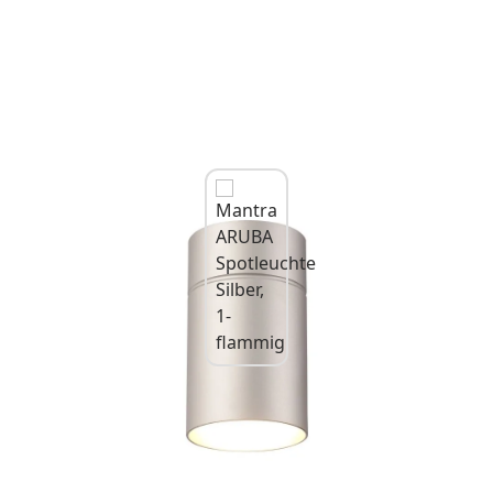
Mantra ARUBA Spotleuchte Silber, 1-
flammig