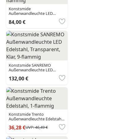
Konstsmide
Außenwandleuchte LED
Edelstahl, Grau, Transparent,
84,00 €
Klar, 6-flammig
Konstsmide SANREMO
Außenwandleuchte LED
Edelstahl, Transparent, Klar, 9-
132,00 €
flammig
Konstsmide Trento
Außenwandleuchte Edelstahl,
1-flammig
36,28 €
UVP:
46,49 €