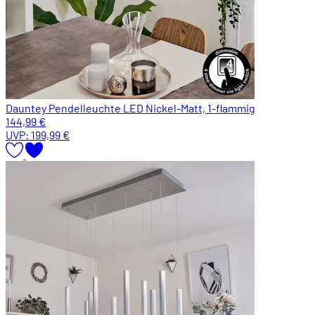
Dauntey Pendelleuchte LED Nickel-Matt, 1-flammig
144,99 €
UVP:
199,99 €