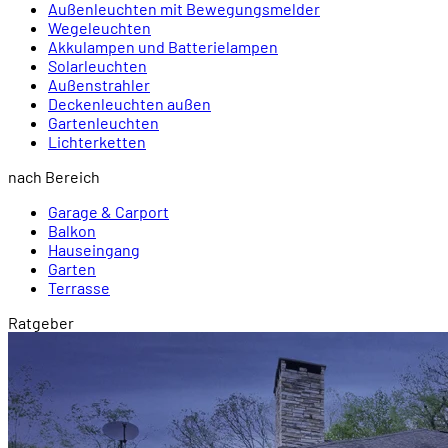
Außenleuchten mit Bewegungsmelder
Wegeleuchten
Akkulampen und Batterielampen
Solarleuchten
Außenstrahler
Deckenleuchten außen
Gartenleuchten
Lichterketten
nach Bereich
Garage & Carport
Balkon
Hauseingang
Garten
Terrasse
Ratgeber