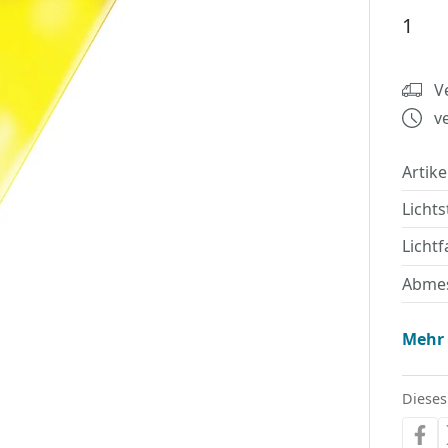
V
v
Artik
Licht
Lichtf
Abme
Mehr
Dieses