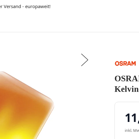
er Versand - europaweit!
OSRAM
Kelvi
11
inkl. Mw