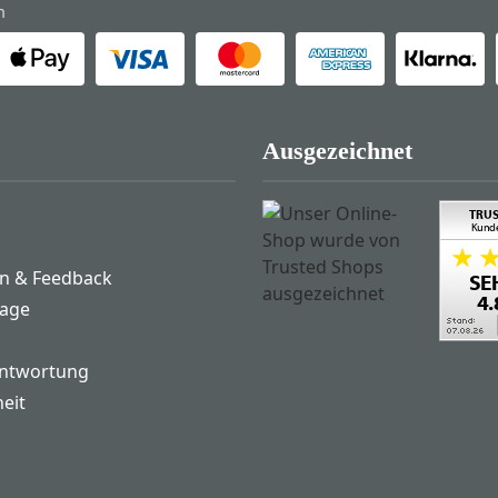
n
Ausgezeichnet
n & Feedback
rage
antwortung
heit