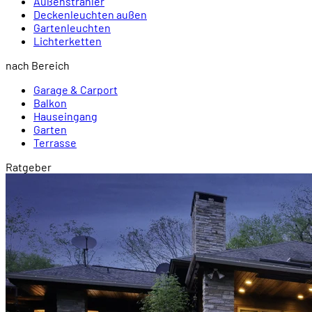
Außenstrahler
Deckenleuchten außen
Gartenleuchten
Lichterketten
nach Bereich
Garage & Carport
Balkon
Hauseingang
Garten
Terrasse
Ratgeber