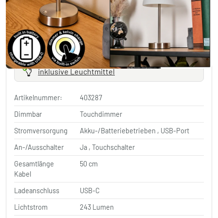
In den Warenkorb
Versandkostenfrei ab 50 € Bestellwert
versandfertig innerhalb von 2-4 Werktagen
inklusive Leuchtmittel
Artikelnummer:
403287
Dimmbar
Touchdimmer
Stromversorgung
Akku-/Batteriebetrieben , USB-Port
An-/Ausschalter
Ja , Touchschalter
Gesamtlänge
50 cm
Kabel
Ladeanschluss
USB-C
Lichtstrom
243 Lumen