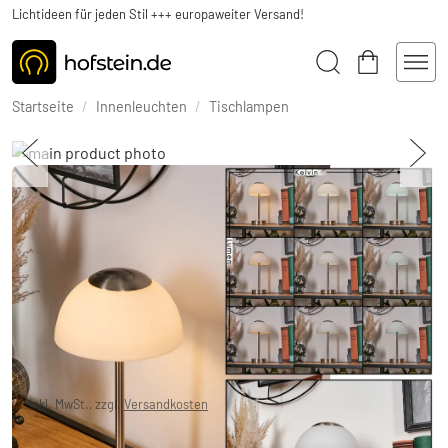
Lichtideen für jeden Stil +++ europaweiter Versand!
Startseite
/
Innenleuchten
/
Tischlampen
Rands Tischleuchte LED Nickel-Matt, 1-
flammig
1 Bewertungen
29,99 €
-40%
Sie sparen
20,00 €
UVP:
49,99 €
inkl. MwSt., zzgl.
Versandkosten