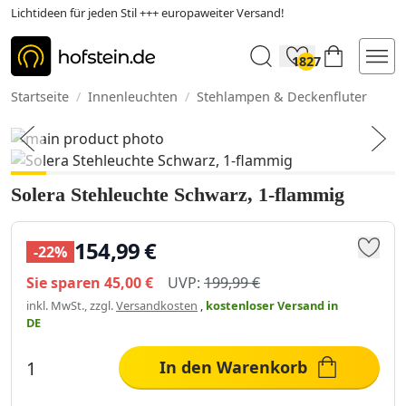
Lichtideen für jeden Stil +++ europaweiter Versand!
1827
Startseite
/
Innenleuchten
/
Stehlampen & Deckenfluter
Solera Stehleuchte Schwarz, 1-flammig
154,99 €
-22%
Sie sparen
45,00 €
UVP:
199,99 €
inkl. MwSt., zzgl.
Versandkosten
,
kostenloser Versand
in
DE
In den Warenkorb