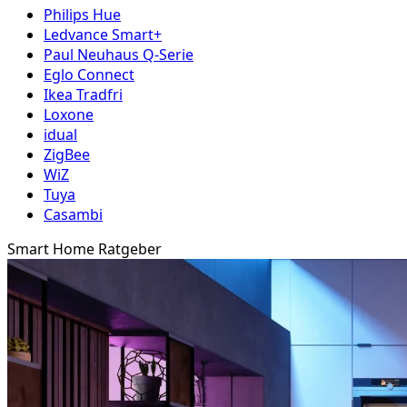
Philips Hue
Ledvance Smart+
Paul Neuhaus Q-Serie
Eglo Connect
Ikea Tradfri
Loxone
idual
ZigBee
WiZ
Tuya
Casambi
Smart Home Ratgeber