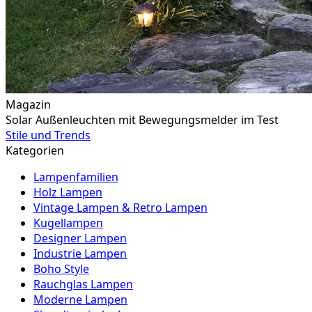
Magazin
Solar Außenleuchten mit Bewegungsmelder im Test
Stile und Trends
Kategorien
Lampenfamilien
Holz Lampen
Vintage Lampen & Retro Lampen
Kugellampen
Designer Lampen
Industrie Lampen
Boho Style
Rauchglas Lampen
Moderne Lampen