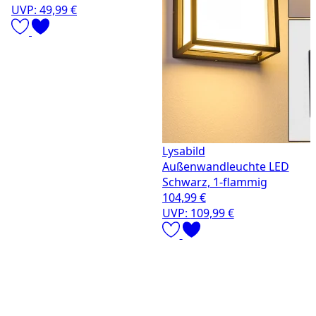
UVP:
49,99 €
Lysabild
Außenwandleuchte LED
Schwarz, 1-flammig
104,99 €
UVP:
109,99 €